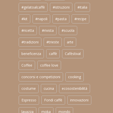
#gelatoalcaffè
#istruzioni
#italia
#kit
#napoli
#pasta
#recipe
#ricetta
#rivista
#scuola
#tradizioni
#trieste
arte
beneficenza
caffè
Cafèstival
Coffee
coffee love
concorsi e competizioni
cooking
costume
cucina
ecosostenibilità
Espresso
Fondi caffè
innovazioni
lavazza
moka
mondo