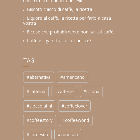
cancro: rischio ridotto del 7%
Biscotti chicco di caffè, la ricetta
Liquore al caffè, la ricetta per farlo a casa
vostra
8 cose che probabilmente non sai sul caffè
Caffè e sigaretta: cosa li unisce?
TAG
#alternativa
#americano
#caffeina
#caffeine
#cicoria
#cioccolatini
#coffeelover
#coffeestory
#coffeeworld
#comesifa
#curiosità