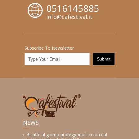
0516145885
info@cafestival.it
Subscribe To Newsletter
NEWS
4 caffè al giorno proteggono il colon dal