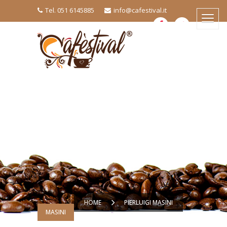
Tel. 051 6145885
info@cafestival.it
HOME
PIERLUIGI MASINI
MASINI