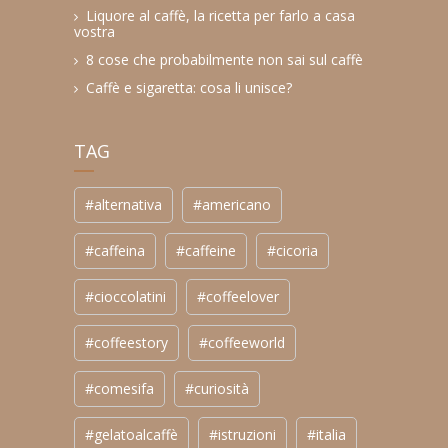
Liquore al caffè, la ricetta per farlo a casa
vostra
8 cose che probabilmente non sai sul caffè
Caffè e sigaretta: cosa li unisce?
TAG
#alternativa
#americano
#caffeina
#caffeine
#cicoria
#cioccolatini
#coffeelover
#coffeestory
#coffeeworld
#comesifa
#curiosità
#gelatoalcaffè
#istruzioni
#italia