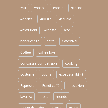
#kit
#napoli
#pasta
#recipe
#ricetta
#rivista
#scuola
#tradizioni
#trieste
arte
beneficenza
caffè
Cafèstival
Coffee
coffee love
concorsi e competizioni
cooking
costume
cucina
ecosostenibilità
Espresso
Fondi caffè
innovazioni
lavazza
moka
mondo
origini del caffè
ricette
riciclo