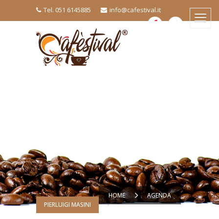
Tel. 051 6145885
info@cafestival.it
HOME
AGENDA
PIERLUIGI MASINI