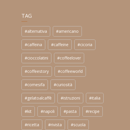
TAG
#alternativa
#americano
#caffeina
#caffeine
#cicoria
#cioccolatini
#coffeelover
#coffeestory
#coffeeworld
#comesifa
#curiosità
#gelatoalcaffè
#istruzioni
#italia
#kit
#napoli
#pasta
#recipe
#ricetta
#rivista
#scuola