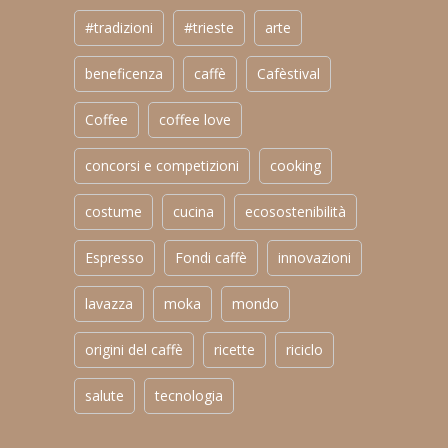
#tradizioni
#trieste
arte
beneficenza
caffè
Cafèstival
Coffee
coffee love
concorsi e competizioni
cooking
costume
cucina
ecosostenibilità
Espresso
Fondi caffè
innovazioni
lavazza
moka
mondo
origini del caffè
ricette
riciclo
salute
tecnologia