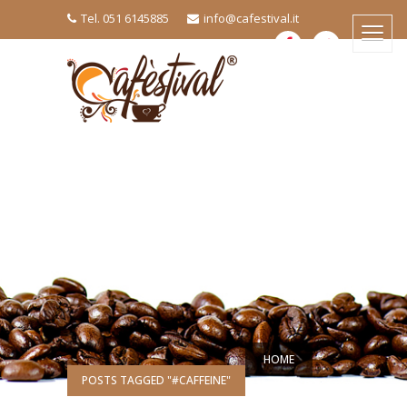
Tel. 051 6145885
info@cafestival.it
HOME
POSTS TAGGED "#CAFFEINE"