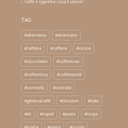
Caffè e sigaretta: cosa li unisce?
TAG
#alternativa
#americano
#caffeina
#caffeine
#cicoria
#cioccolatini
#coffeelover
#coffeestory
#coffeeworld
#comesifa
#curiosità
#gelatoalcaffè
#istruzioni
#italia
#kit
#napoli
#pasta
#recipe
#ricetta
#rivista
#scuola