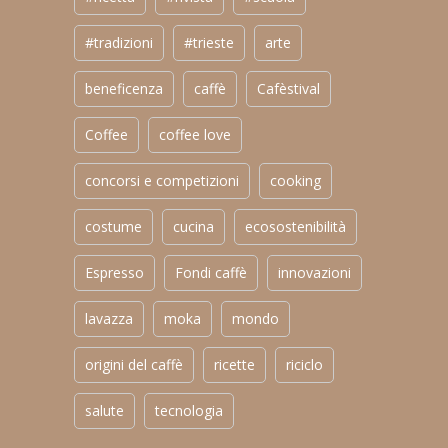
#tradizioni
#trieste
arte
beneficenza
caffè
Cafèstival
Coffee
coffee love
concorsi e competizioni
cooking
costume
cucina
ecosostenibilità
Espresso
Fondi caffè
innovazioni
lavazza
moka
mondo
origini del caffè
ricette
riciclo
salute
tecnologia