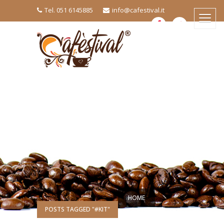
Tel. 051 6145885
info@cafestival.it
HOME
POSTS TAGGED "#KIT"