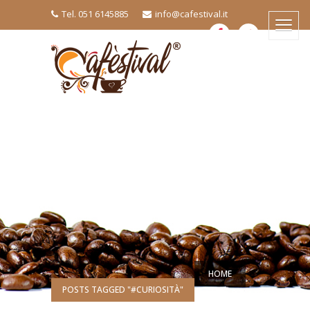
Tel. 051 6145885
info@cafestival.it
HOME
POSTS TAGGED "#CURIOSITÀ"