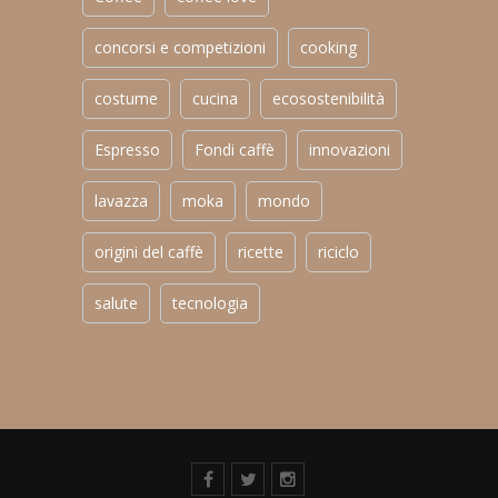
concorsi e competizioni
cooking
costume
cucina
ecosostenibilità
Espresso
Fondi caffè
innovazioni
lavazza
moka
mondo
origini del caffè
ricette
riciclo
salute
tecnologia