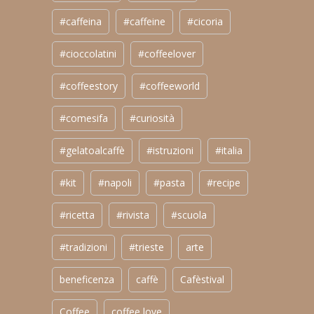
#caffeina
#caffeine
#cicoria
#cioccolatini
#coffeelover
#coffeestory
#coffeeworld
#comesifa
#curiosità
#gelatoalcaffè
#istruzioni
#italia
#kit
#napoli
#pasta
#recipe
#ricetta
#rivista
#scuola
#tradizioni
#trieste
arte
beneficenza
caffè
Cafèstival
Coffee
coffee love