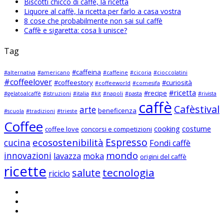
Biscotti chicco di caffè, la ricetta
Liquore al caffè, la ricetta per farlo a casa vostra
8 cose che probabilmente non sai sul caffè
Caffè e sigaretta: cosa li unisce?
Tag
#caffeina
#alternativa
#americano
#caffeine
#cicoria
#cioccolatini
#coffeelover
#coffeestory
#curiosità
#coffeeworld
#comesifa
#ricetta
#recipe
#gelatoalcaffè
#istruzioni
#italia
#kit
#napoli
#pasta
#rivista
caffè
Cafèstival
arte
beneficenza
#scuola
#tradizioni
#trieste
Coffee
cooking
costume
coffee love
concorsi e competizioni
Espresso
ecosostenibilità
cucina
Fondi caffè
mondo
innovazioni
lavazza
moka
origini del caffè
ricette
tecnologia
salute
riciclo