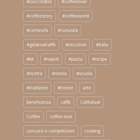
#cioccolatini
#coffeelover
#coffeestory
#coffeeworld
#comesifa
#curiosità
#gelatoalcaffè
#istruzioni
#italia
#kit
#napoli
#pasta
#recipe
#ricetta
#rivista
#scuola
#tradizioni
#trieste
arte
beneficenza
caffè
Cafèstival
Coffee
coffee love
concorsi e competizioni
cooking