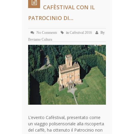
CAFÈSTIVAL CON IL
PATROCINIO DI…
No Comments
in
Cafèstival 2016
By
Beviamo Cultura
L’evento Cafèstival, presentato come
un viaggio polisensoriale alla riscoperta
del caffè, ha ottenuto il Patrocinio non