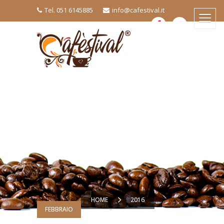
Tel. 051 6145885
info@cafestival.it
HOME
2016
FEBBRAIO