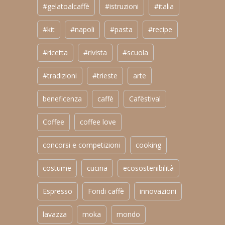
#gelatoalcaffè
#istruzioni
#italia
#kit
#napoli
#pasta
#recipe
#ricetta
#rivista
#scuola
#tradizioni
#trieste
arte
beneficenza
caffè
Cafèstival
Coffee
coffee love
concorsi e competizioni
cooking
costume
cucina
ecosostenibilità
Espresso
Fondi caffè
innovazioni
lavazza
moka
mondo