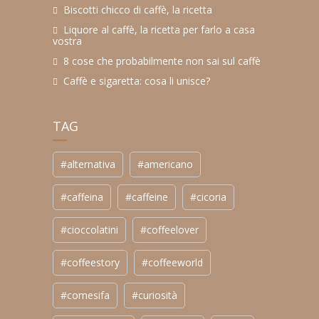
Biscotti chicco di caffè, la ricetta
Liquore al caffè, la ricetta per farlo a casa
vostra
8 cose che probabilmente non sai sul caffè
Caffè e sigaretta: cosa li unisce?
TAG
#alternativa
#americano
#caffeina
#caffeine
#cicoria
#cioccolatini
#coffeelover
#coffeestory
#coffeeworld
#comesifa
#curiosità