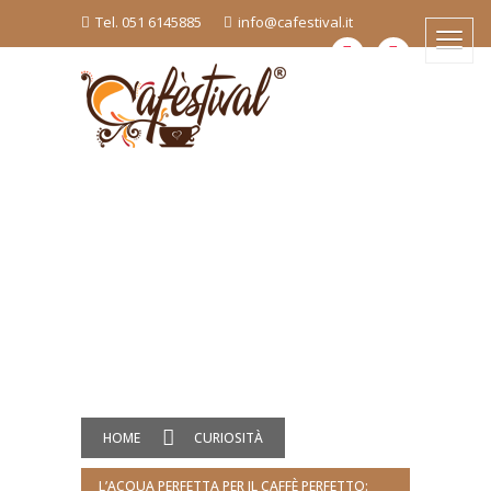
Tel. 051 6145885
info@cafestival.it
HOME
CURIOSITÀ
L’ACQUA PERFETTA PER IL CAFFÈ PERFETTO: