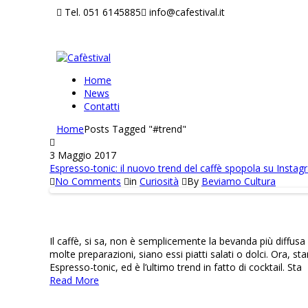
Tel. 051 6145885
info@cafestival.it
Home
News
Contatti
Home
Posts Tagged "#trend"
3 Maggio 2017
Espresso-tonic: il nuovo trend del caffè spopola su Insta
No Comments
in
Curiosità
By
Beviamo Cultura
Il caffè, si sa, non è semplicemente la bevanda più diffusa
molte preparazioni, siano essi piatti salati o dolci. Ora, 
Espresso-tonic, ed è l’ultimo trend in fatto di cocktail. Sta
Read More