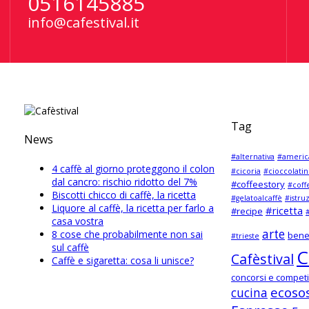
0516145885
info@cafestival.it
Tag
News
#alternativa
#americ
4 caffè al giorno proteggono il colon
#cicoria
#cioccolatin
dal cancro: rischio ridotto del 7%
#coffeestory
#coff
Biscotti chicco di caffè, la ricetta
#gelatoalcaffè
#istru
Liquore al caffè, la ricetta per farlo a
#ricetta
#recipe
#
casa vostra
arte
8 cose che probabilmente non sai
bene
#trieste
sul caffè
C
Cafèstival
Caffè e sigaretta: cosa li unisce?
concorsi e competi
ecosos
cucina