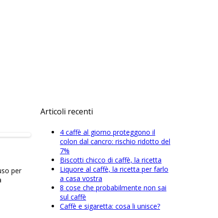
Articoli recenti
4 caffè al giorno proteggono il
colon dal cancro: rischio ridotto del
7%
Biscotti chicco di caffè, la ricetta
Liquore al caffè, la ricetta per farlo
uso per
a casa vostra
a
8 cose che probabilmente non sai
sul caffè
Caffè e sigaretta: cosa li unisce?