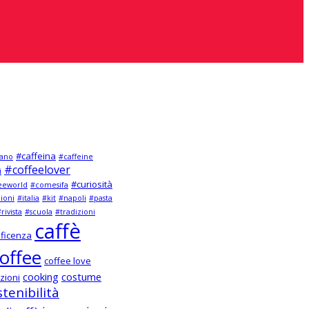
#caffeina
ano
#caffeine
#coffeelover
i
#curiosità
eeworld
#comesifa
zioni
#italia
#kit
#napoli
#pasta
rivista
#scuola
#tradizioni
caffè
ficenza
offee
coffee love
cooking
costume
zioni
tenibilità