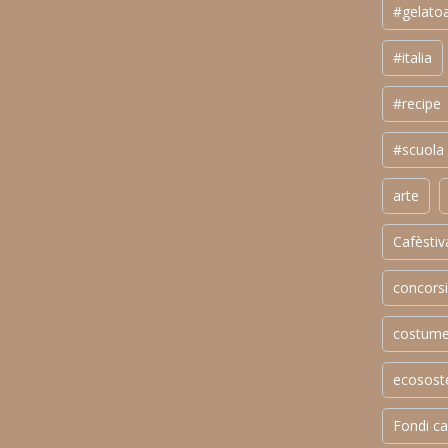
#gelatoa
#italia
#recipe
#scuola
arte
Cafèstiv
concorsi
costum
ecososte
Fondi ca