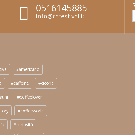
0516145885
info@cafestival.it
tiva
#americano
a
#caffeine
#cicoria
atini
#coffeelover
story
#coffeeworld
fa
#curiosità