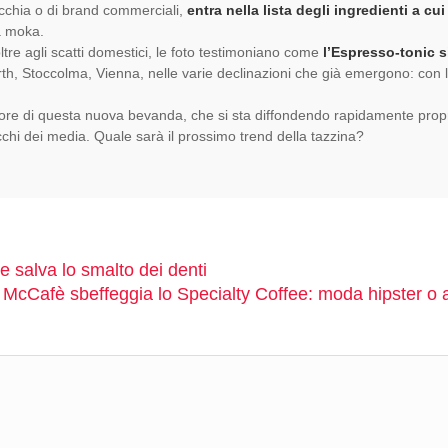
nicchia o di brand commerciali,
entra nella lista degli ingredienti a cui
a moka.
tre agli scatti domestici, le foto testimoniano come
l’Espresso-tonic s
rth, Stoccolma, Vienna, nelle varie declinazioni che già emergono: con 
pore di questa nuova bevanda, che si sta diffondendo rapidamente prop
occhi dei media. Quale sarà il prossimo trend della tazzina?
he salva lo smalto dei denti
McCafè sbeffeggia lo Specialty Coffee: moda hipster o 