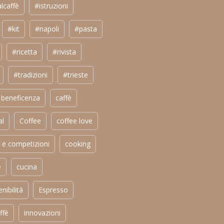
lcaffè
#istruzioni
#kit
#napoli
#pasta
#ricetta
#rivista
#tradizioni
#trieste
beneficenza
caffè
al
Coffee
coffee love
 e competizioni
cooking
e
cucina
nibilità
Espresso
ffè
innovazioni