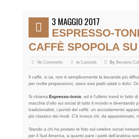
3 MAGGIO 2017
ESPRESSO-TONI
CAFFÈ SPOPOLA SU
No Comments
in
Curiosità
By
Beviamo Cul
Il caffè, si sa, non è semplicemente la bevanda più diffu
per molte preparazioni, siano essi piatti salati o dolci. 
Si chiama
Espresso-tonic
, ed è l’ultimo trend in fatto di
macchia d’olio sui social di tutto il mondo e diventando p
tradizionalisti, i puristi del caffè: un accostamento app
più classico dei modi. C’è invece chi, da appassionato, 
Stando a chi ha postato le foto sul celebre social networ
per il Sud America, a quanto pare i patiti dell’arabica so