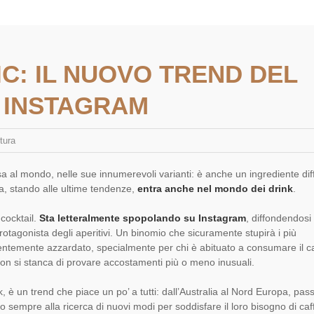
C: IL NUOVO TREND DEL
 INSTAGRAM
tura
sa al mondo, nelle sue innumerevoli varianti: è anche un ingrediente di
Ora, stando alle ultime tendenze,
entra anche nel mondo dei drink
.
 cocktail.
Sta letteralmente spopolando su Instagram
, diffondendosi
rotagonista degli aperitivi. Un binomio che sicuramente stupirà i più
arentemente azzardato, specialmente per chi è abituato a consumare il ca
non si stanca di provare accostamenti più o meno inusuali.
k, è un trend che piace un po’ a tutti: dall’Australia al Nord Europa, pa
no sempre alla ricerca di nuovi modi per soddisfare il loro bisogno di caf