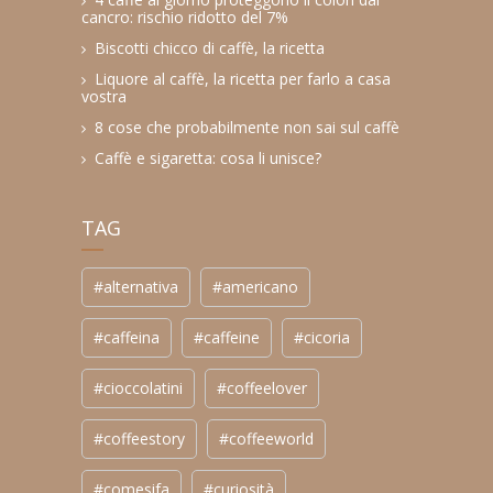
cancro: rischio ridotto del 7%
Biscotti chicco di caffè, la ricetta
Liquore al caffè, la ricetta per farlo a casa
vostra
8 cose che probabilmente non sai sul caffè
Caffè e sigaretta: cosa li unisce?
TAG
#alternativa
#americano
#caffeina
#caffeine
#cicoria
#cioccolatini
#coffeelover
#coffeestory
#coffeeworld
#comesifa
#curiosità