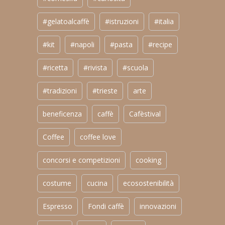
#gelatoalcaffè
#istruzioni
#italia
#kit
#napoli
#pasta
#recipe
#ricetta
#rivista
#scuola
#tradizioni
#trieste
arte
beneficenza
caffè
Cafèstival
Coffee
coffee love
concorsi e competizioni
cooking
costume
cucina
ecosostenibilità
Espresso
Fondi caffè
innovazioni