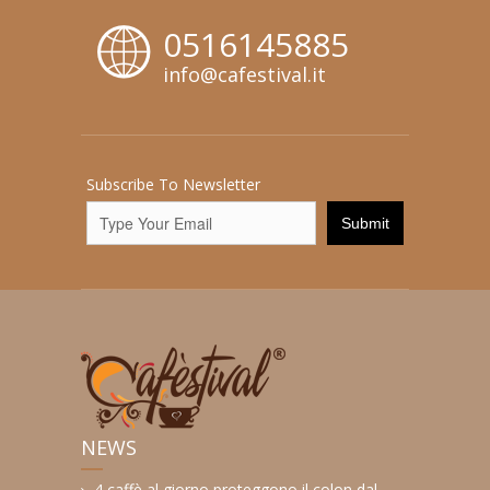
0516145885
info@cafestival.it
Subscribe To Newsletter
NEWS
4 caffè al giorno proteggono il colon dal