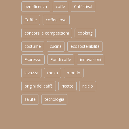
beneficenza
caffè
Cafèstival
Coffee
coffee love
concorsi e competizioni
cooking
costume
cucina
ecosostenibilità
Espresso
Fondi caffè
innovazioni
lavazza
moka
mondo
origini del caffè
ricette
riciclo
salute
tecnologia