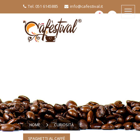
Tel. 051 6145885
info@cafestival.it
HOME
CURIOSITÀ
SPAGHETTI AL CAFFÈ