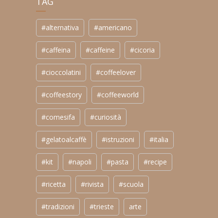
TAG
#alternativa
#americano
#caffeina
#caffeine
#cicoria
#cioccolatini
#coffeelover
#coffeestory
#coffeeworld
#comesifa
#curiosità
#gelatoalcaffè
#istruzioni
#italia
#kit
#napoli
#pasta
#recipe
#ricetta
#rivista
#scuola
#tradizioni
#trieste
arte