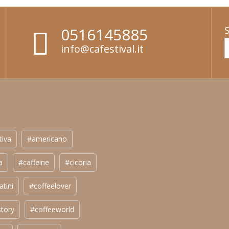
0516145885
info@cafestival.it
tiva
#americano
a
#caffeine
#cicoria
atini
#coffeelover
story
#coffeeworld