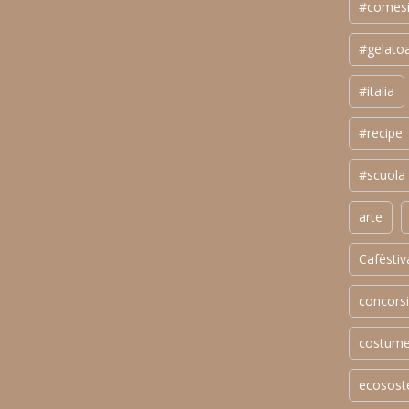
#comesi
#gelatoa
#italia
#recipe
#scuola
arte
Cafèstiv
concorsi
costum
ecososte