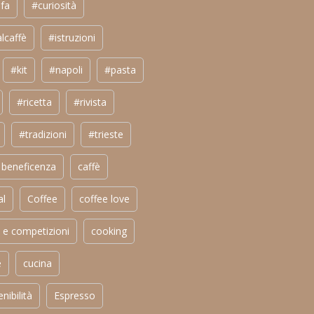
fa
#curiosità
lcaffè
#istruzioni
#kit
#napoli
#pasta
#ricetta
#rivista
#tradizioni
#trieste
beneficenza
caffè
al
Coffee
coffee love
 e competizioni
cooking
e
cucina
nibilità
Espresso