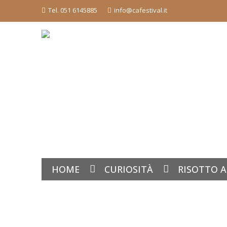
Tel. 051 6145885
info@cafestival.it
HOME
CURIOSITÀ
RISOTTO A