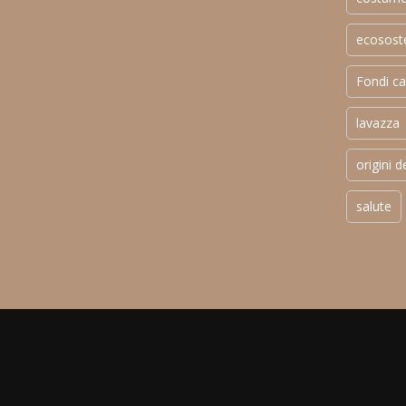
ecososte
Fondi ca
lavazza
origini d
salute