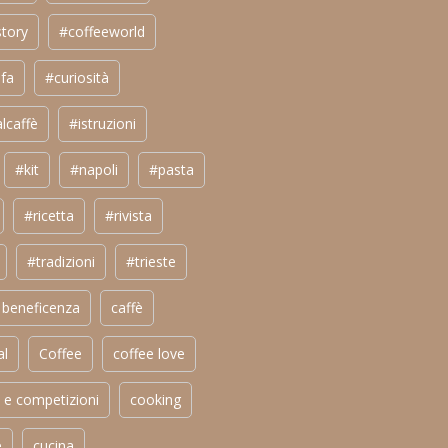
story
#coffeeworld
fa
#curiosità
lcaffè
#istruzioni
#kit
#napoli
#pasta
#ricetta
#rivista
#tradizioni
#trieste
beneficenza
caffè
al
Coffee
coffee love
 e competizioni
cooking
e
cucina