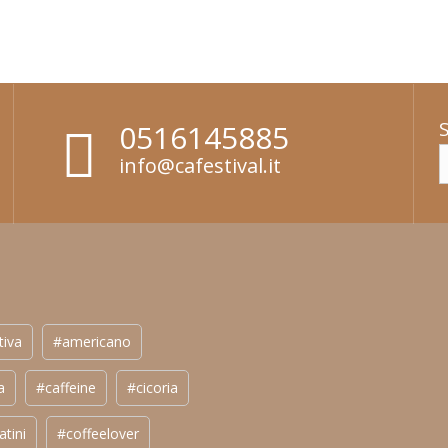
0516145885
info@cafestival.it
tiva
#americano
a
#caffeine
#cicoria
atini
#coffeelover