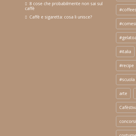
8 cose che probabilmente non sai sul
caffè
#coffee
Caffè e sigaretta: cosa li unisce?
#comesi
#gelatoa
#italia
#recipe
#scuola
arte
Cafèstiv
concorsi
costum