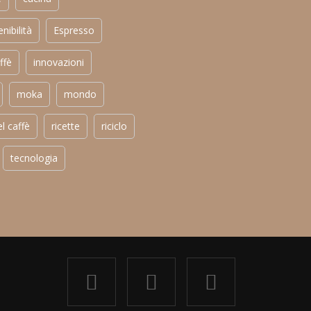
nibilità
Espresso
ffè
innovazioni
moka
mondo
el caffè
ricette
riciclo
tecnologia