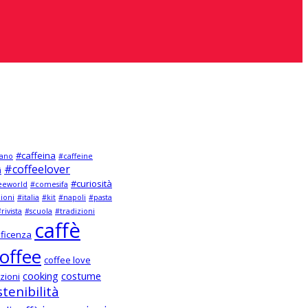
#caffeina
ano
#caffeine
#coffeelover
i
#curiosità
eeworld
#comesifa
zioni
#italia
#kit
#napoli
#pasta
rivista
#scuola
#tradizioni
caffè
ficenza
offee
coffee love
cooking
costume
zioni
tenibilità