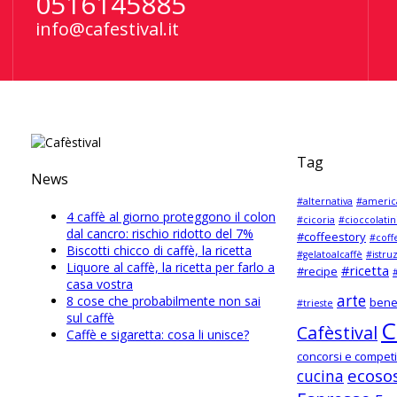
0516145885
info@cafestival.it
Tag
News
#alternativa
#americ
4 caffè al giorno proteggono il colon
#cicoria
#cioccolatin
dal cancro: rischio ridotto del 7%
#coffeestory
#coff
Biscotti chicco di caffè, la ricetta
#gelatoalcaffè
#istru
Liquore al caffè, la ricetta per farlo a
#ricetta
#recipe
#
casa vostra
arte
8 cose che probabilmente non sai
bene
#trieste
sul caffè
C
Cafèstival
Caffè e sigaretta: cosa li unisce?
concorsi e competi
ecosos
cucina