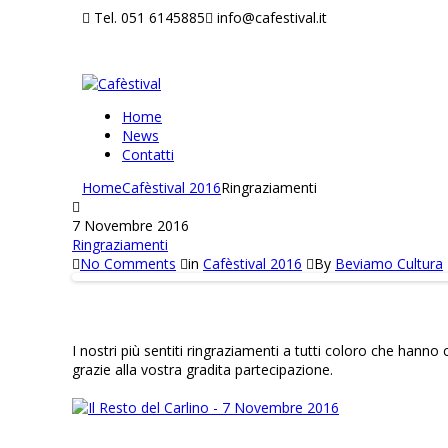
Tel. 051 6145885
info@cafestival.it
Home
News
Contatti
Home
Cafèstival 2016
Ringraziamenti
7 Novembre 2016
Ringraziamenti
No Comments
in
Cafèstival 2016
By
Beviamo Cultura
I nostri più sentiti ringraziamenti a tutti coloro che hanno
grazie alla vostra gradita partecipazione.