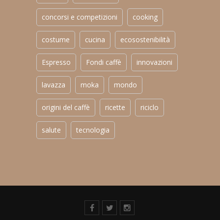
concorsi e competizioni
cooking
costume
cucina
ecosostenibilità
Espresso
Fondi caffè
innovazioni
lavazza
moka
mondo
origini del caffè
ricette
riciclo
salute
tecnologia