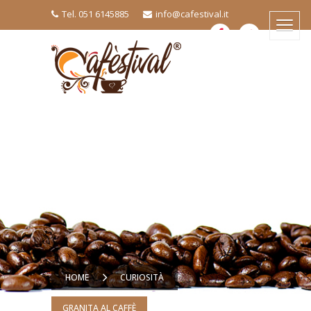
Tel. 051 6145885
info@cafestival.it
HOME
CURIOSITÀ
GRANITA AL CAFFÈ