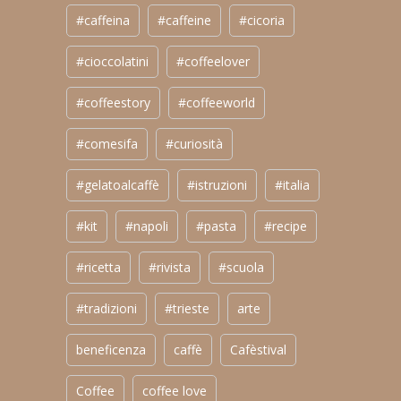
#caffeina
#caffeine
#cicoria
#cioccolatini
#coffeelover
#coffeestory
#coffeeworld
#comesifa
#curiosità
#gelatoalcaffè
#istruzioni
#italia
#kit
#napoli
#pasta
#recipe
#ricetta
#rivista
#scuola
#tradizioni
#trieste
arte
beneficenza
caffè
Cafèstival
Coffee
coffee love