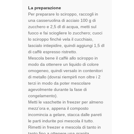
La preparazione
Per preparare lo sciroppo, raccogli in
una casseruolina di acciaio 100 g di
zucchero e 2,5 dl di acqua, metti sul
fuoco e fai sciogliere lo zucchero; cuoci
lo sciroppo finché vela il cucchiaio,
lascialo intiepidire, quindi aggiungi 1,5 dl
di caffè espresso ristretto.
Mescola bene il caffè allo sciroppo in
modo da ottenere un liquido di colore
omogeneo, quindi versalo in contenitori
di metallo (dovrai riempirli non oltre i 2
terzi in modo da poter mescolare
agevolmente durante la fase di
congelamento).
Metti le vaschette in freezer per almeno
mezz’ora e, appena il composto
incomincia a gelare, stacca dalle pareti
le parti indurite poi mescola il tutto.
Rimetti in freezer e mescola di tanto in
tanto fino a ottenere una granita