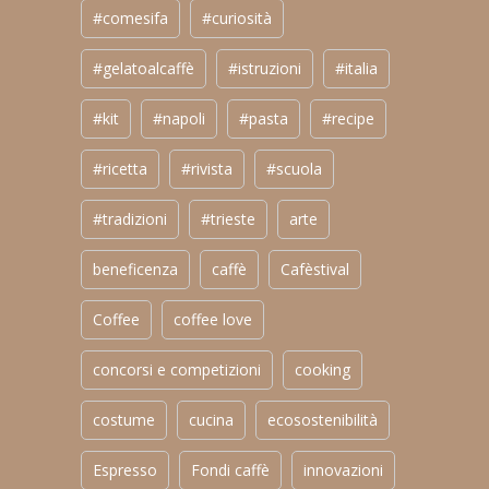
#comesifa
#curiosità
#gelatoalcaffè
#istruzioni
#italia
#kit
#napoli
#pasta
#recipe
#ricetta
#rivista
#scuola
#tradizioni
#trieste
arte
beneficenza
caffè
Cafèstival
Coffee
coffee love
concorsi e competizioni
cooking
costume
cucina
ecosostenibilità
Espresso
Fondi caffè
innovazioni