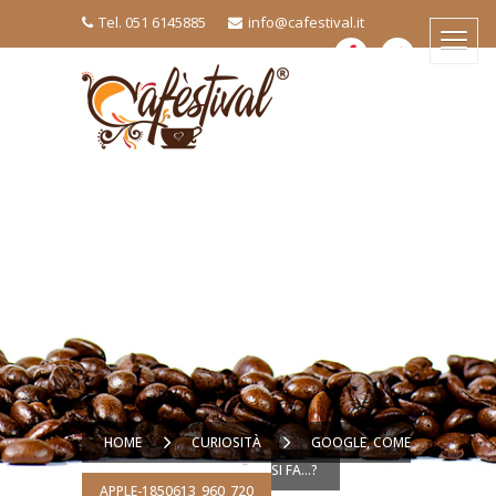
Tel. 051 6145885
info@cafestival.it
HOME
CURIOSITÀ
GOOGLE, COME
SI FA…?
APPLE-1850613_960_720