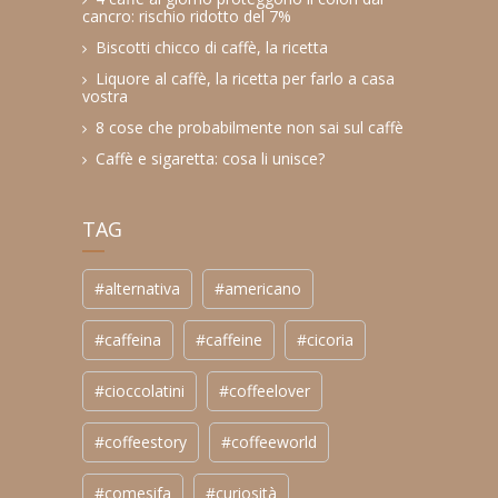
cancro: rischio ridotto del 7%
Biscotti chicco di caffè, la ricetta
Liquore al caffè, la ricetta per farlo a casa
vostra
8 cose che probabilmente non sai sul caffè
Caffè e sigaretta: cosa li unisce?
TAG
#alternativa
#americano
#caffeina
#caffeine
#cicoria
#cioccolatini
#coffeelover
#coffeestory
#coffeeworld
#comesifa
#curiosità