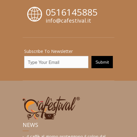
0516145885
info@cafestival.it
Subscribe To Newsletter
NEWS
4 caffè al giorno proteggono il colon dal