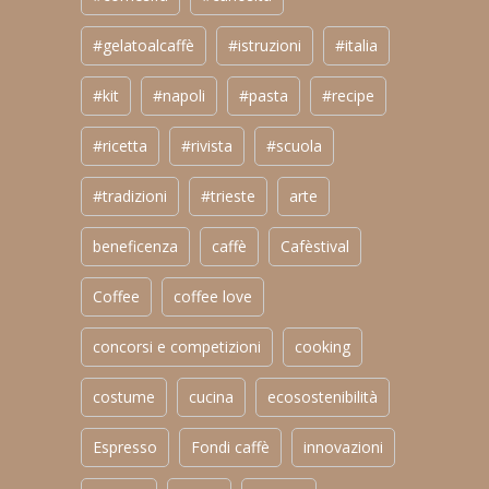
#gelatoalcaffè
#istruzioni
#italia
#kit
#napoli
#pasta
#recipe
#ricetta
#rivista
#scuola
#tradizioni
#trieste
arte
beneficenza
caffè
Cafèstival
Coffee
coffee love
concorsi e competizioni
cooking
costume
cucina
ecosostenibilità
Espresso
Fondi caffè
innovazioni