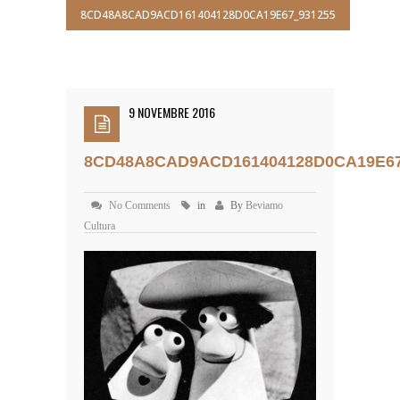
8CD48A8CAD9ACD161404128D0CA19E67_931255
9 NOVEMBRE 2016
8CD48A8CAD9ACD161404128D0CA19E67
No Comments
in
By
Beviamo
Cultura