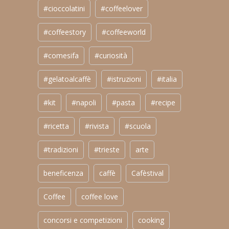
#cioccolatini
#coffeelover
#coffeestory
#coffeeworld
#comesifa
#curiosità
#gelatoalcaffè
#istruzioni
#italia
#kit
#napoli
#pasta
#recipe
#ricetta
#rivista
#scuola
#tradizioni
#trieste
arte
beneficenza
caffè
Cafèstival
Coffee
coffee love
concorsi e competizioni
cooking