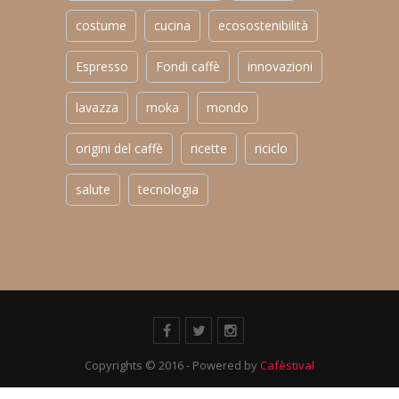
costume
cucina
ecosostenibilità
Espresso
Fondi caffè
innovazioni
lavazza
moka
mondo
origini del caffè
ricette
riciclo
salute
tecnologia
Copyrights © 2016 - Powered by
Cafèstival