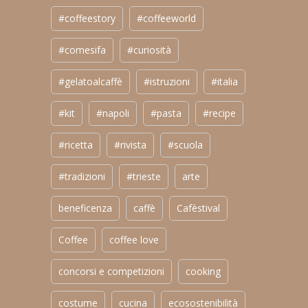
#coffeestory
#coffeeworld
#comesifa
#curiosità
#gelatoalcaffè
#istruzioni
#italia
#kit
#napoli
#pasta
#recipe
#ricetta
#rivista
#scuola
#tradizioni
#trieste
arte
beneficenza
caffè
Cafèstival
Coffee
coffee love
concorsi e competizioni
cooking
costume
cucina
ecosostenibilità