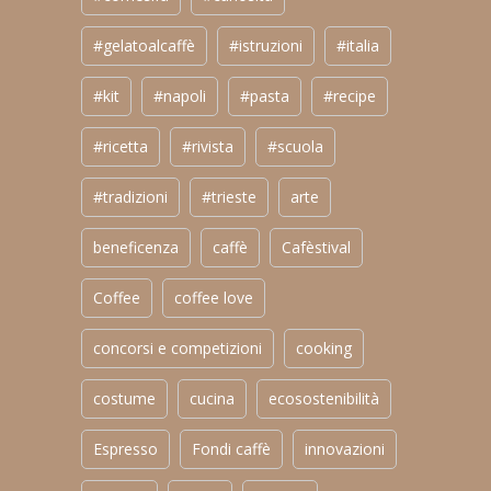
#gelatoalcaffè
#istruzioni
#italia
#kit
#napoli
#pasta
#recipe
#ricetta
#rivista
#scuola
#tradizioni
#trieste
arte
beneficenza
caffè
Cafèstival
Coffee
coffee love
concorsi e competizioni
cooking
costume
cucina
ecosostenibilità
Espresso
Fondi caffè
innovazioni