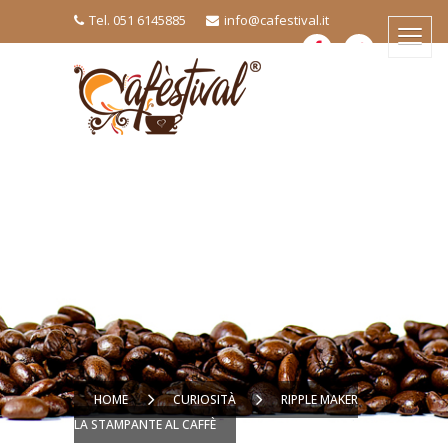
Tel. 051 6145885
info@cafestival.it
HOME
CURIOSITÀ
RIPPLE MAKER
LA STAMPANTE AL CAFFÈ