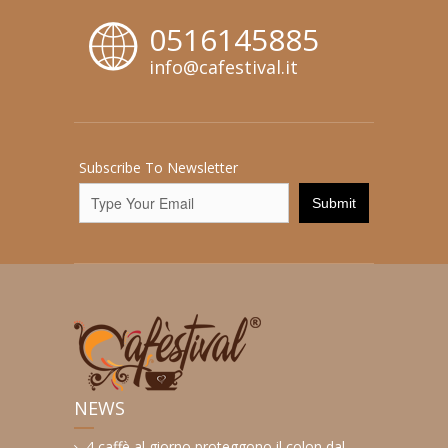
0516145885
info@cafestival.it
Subscribe To Newsletter
NEWS
4 caffè al giorno proteggono il colon dal