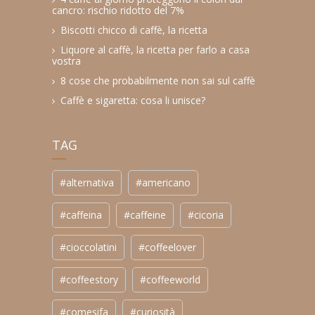
cancro: rischio ridotto del 7%
Biscotti chicco di caffè, la ricetta
Liquore al caffè, la ricetta per farlo a casa
vostra
8 cose che probabilmente non sai sul caffè
Caffè e sigaretta: cosa li unisce?
TAG
#alternativa
#americano
#caffeina
#caffeine
#cicoria
#cioccolatini
#coffeelover
#coffeestory
#coffeeworld
#comesifa
#curiosità