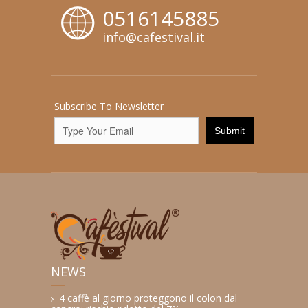
0516145885
info@cafestival.it
Subscribe To Newsletter
NEWS
4 caffè al giorno proteggono il colon dal