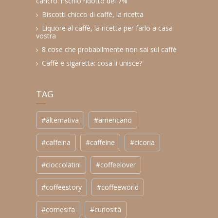
cancro: rischio ridotto del 7%
Biscotti chicco di caffè, la ricetta
Liquore al caffè, la ricetta per farlo a casa
vostra
8 cose che probabilmente non sai sul caffè
Caffè e sigaretta: cosa li unisce?
TAG
#alternativa
#americano
#caffeina
#caffeine
#cicoria
#cioccolatini
#coffeelover
#coffeestory
#coffeeworld
#comesifa
#curiosità