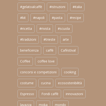
#gelatoalcaffè
#istruzioni
#italia
#kit
#napoli
#pasta
#recipe
#ricetta
#rivista
#scuola
#tradizioni
#trieste
arte
beneficenza
caffè
Cafèstival
Coffee
coffee love
concorsi e competizioni
cooking
costume
cucina
ecosostenibilità
Espresso
Fondi caffè
innovazioni
lavazza
moka
mondo