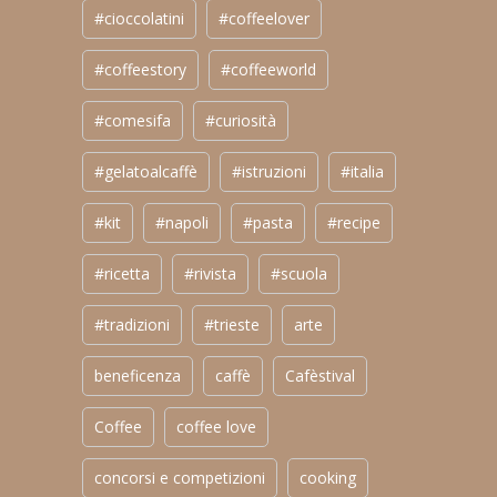
#cioccolatini
#coffeelover
#coffeestory
#coffeeworld
#comesifa
#curiosità
#gelatoalcaffè
#istruzioni
#italia
#kit
#napoli
#pasta
#recipe
#ricetta
#rivista
#scuola
#tradizioni
#trieste
arte
beneficenza
caffè
Cafèstival
Coffee
coffee love
concorsi e competizioni
cooking