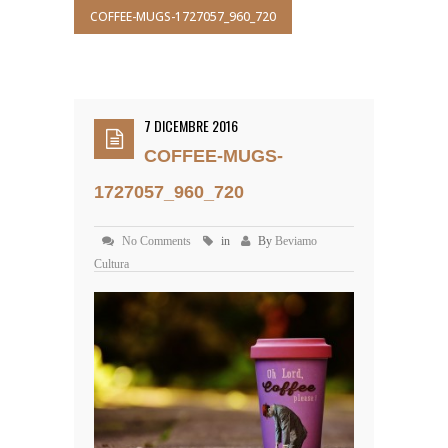
COFFEE-MUGS-1727057_960_720
7 DICEMBRE 2016
COFFEE-MUGS-
1727057_960_720
No Comments
in
By
Beviamo
Cultura