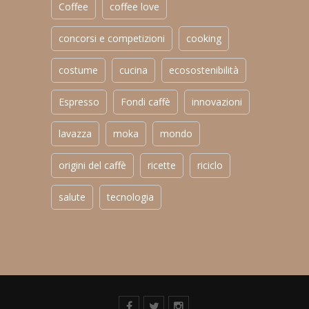
Coffee
coffee love
concorsi e competizioni
cooking
costume
cucina
ecosostenibilità
Espresso
Fondi caffè
innovazioni
lavazza
moka
mondo
origini del caffè
ricette
riciclo
salute
tecnologia