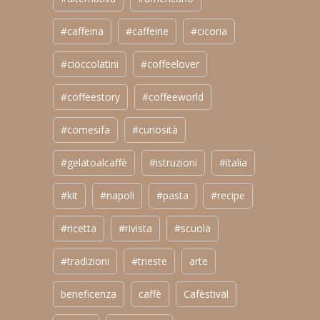
#caffeina
#caffeine
#cicoria
#cioccolatini
#coffeelover
#coffeestory
#coffeeworld
#comesifa
#curiosità
#gelatoalcaffè
#istruzioni
#italia
#kit
#napoli
#pasta
#recipe
#ricetta
#rivista
#scuola
#tradizioni
#trieste
arte
beneficenza
caffè
Cafèstival