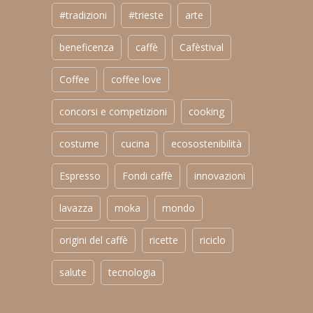
#tradizioni
#trieste
arte
beneficenza
caffè
Cafèstival
Coffee
coffee love
concorsi e competizioni
cooking
costume
cucina
ecosostenibilità
Espresso
Fondi caffè
innovazioni
lavazza
moka
mondo
origini del caffè
ricette
riciclo
salute
tecnologia