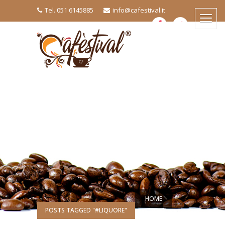
Tel. 051 6145885
info@cafestival.it
HOME
POSTS TAGGED "#LIQUORE"