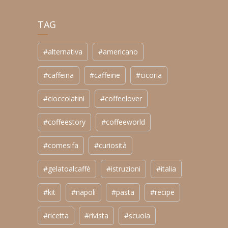
TAG
#alternativa
#americano
#caffeina
#caffeine
#cicoria
#cioccolatini
#coffeelover
#coffeestory
#coffeeworld
#comesifa
#curiosità
#gelatoalcaffè
#istruzioni
#italia
#kit
#napoli
#pasta
#recipe
#ricetta
#rivista
#scuola