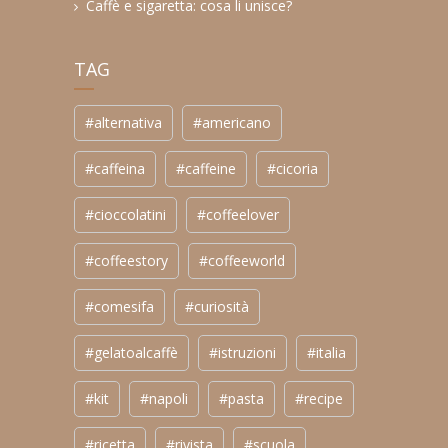
Caffè e sigaretta: cosa li unisce?
TAG
#alternativa
#americano
#caffeina
#caffeine
#cicoria
#cioccolatini
#coffeelover
#coffeestory
#coffeeworld
#comesifa
#curiosità
#gelatoalcaffè
#istruzioni
#italia
#kit
#napoli
#pasta
#recipe
#ricetta
#rivista
#scuola