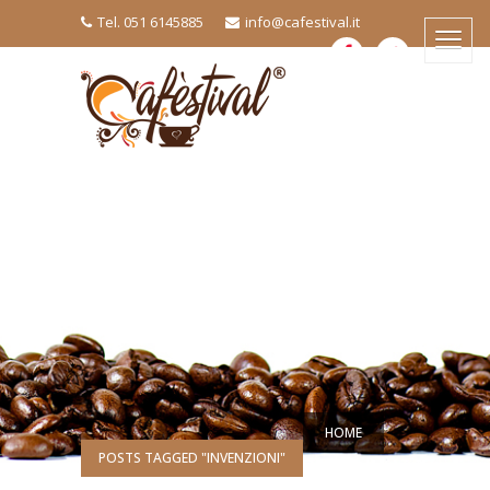
Tel. 051 6145885
info@cafestival.it
HOME
POSTS TAGGED "INVENZIONI"