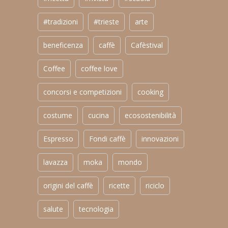
#tradizioni
#trieste
arte
beneficenza
caffè
Cafèstival
Coffee
coffee love
concorsi e competizioni
cooking
costume
cucina
ecosostenibilità
Espresso
Fondi caffè
innovazioni
lavazza
moka
mondo
origini del caffè
ricette
riciclo
salute
tecnologia