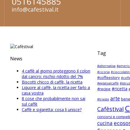
0516145885
info@cafestival.it
Tag
News
#alternativa
#americ
4 caffè al giorno proteggono il colon
#cicoria
#cioccolatin
dal cancro: rischio ridotto del 7%
#coffeestory
#coff
Biscotti chicco di caffè, la ricetta
#gelatoalcaffè
#istru
Liquore al caffè, la ricetta per farlo a
#ricetta
#recipe
#
casa vostra
arte
8 cose che probabilmente non sai
bene
#trieste
sul caffè
C
Cafèstival
Caffè e sigaretta: cosa li unisce?
concorsi e competi
ecosos
cucina