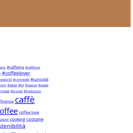
#caffeina
ano
#caffeine
#coffeelover
i
#curiosità
eeworld
#comesifa
zioni
#italia
#kit
#napoli
#pasta
rivista
#scuola
#tradizioni
caffè
ficenza
offee
coffee love
cooking
costume
zioni
tenibilità