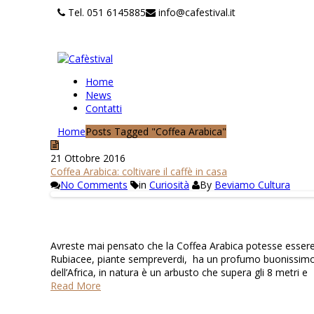
Tel. 051 6145885
info@cafestival.it
Home
News
Contatti
Home
Posts Tagged "Coffea Arabica"
21 Ottobre 2016
Coffea Arabica: coltivare il caffè in casa
No Comments
in
Curiosità
By
Beviamo Cultura
Avreste mai pensato che la Coffea Arabica potesse essere
Rubiacee, piante sempreverdi, ha un profumo buonissimo e da
dell’Africa, in natura è un arbusto che supera gli 8 metri e
Read More