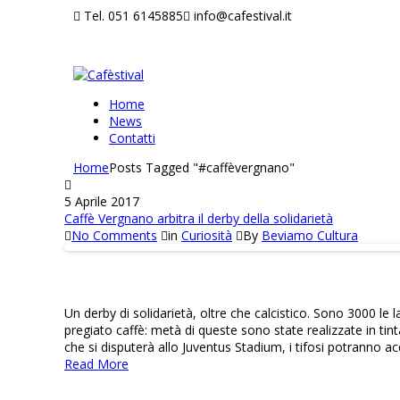
Tel. 051 6145885
info@cafestival.it
Home
News
Contatti
Home
Posts Tagged "#caffèvergnano"
5 Aprile 2017
Caffè Vergnano arbitra il derby della solidarietà
No Comments
in
Curiosità
By
Beviamo Cultura
Un derby di solidarietà, oltre che calcistico. Sono 3000 l
pregiato caffè: metà di queste sono state realizzate in tint
che si disputerà allo Juventus Stadium, i tifosi potranno ac
Read More