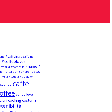
#caffeina
ano
#caffeine
#coffeelover
i
#curiosità
eeworld
#comesifa
zioni
#italia
#kit
#napoli
#pasta
rivista
#scuola
#tradizioni
caffè
ficenza
offee
coffee love
cooking
costume
zioni
tenibilità