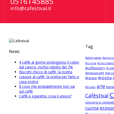
0516145885
info@cafestival.it
Tag
News
#alternativa
#americ
4 caffè al giorno proteggono il colon
#cicoria
#cioccolatin
dal cancro: rischio ridotto del 7%
#coffeestory
#coff
Biscotti chicco di caffè, la ricetta
#gelatoalcaffè
#istru
Liquore al caffè, la ricetta per farlo a
#ricetta
#recipe
#
casa vostra
arte
8 cose che probabilmente non sai
bene
#trieste
sul caffè
C
Cafèstival
Caffè e sigaretta: cosa li unisce?
concorsi e competi
ecosos
cucina