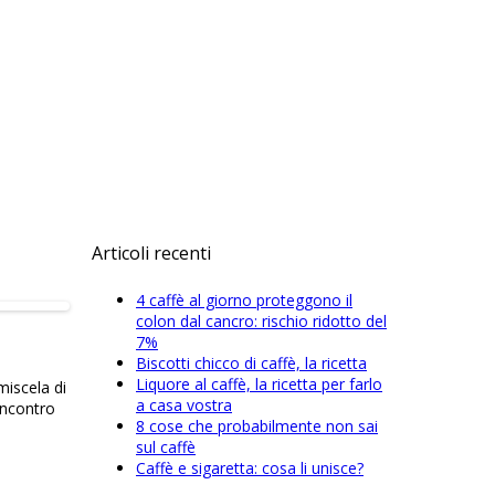
Articoli recenti
4 caffè al giorno proteggono il
colon dal cancro: rischio ridotto del
7%
Biscotti chicco di caffè, la ricetta
Liquore al caffè, la ricetta per farlo
miscela di
a casa vostra
’incontro
8 cose che probabilmente non sai
sul caffè
Caffè e sigaretta: cosa li unisce?