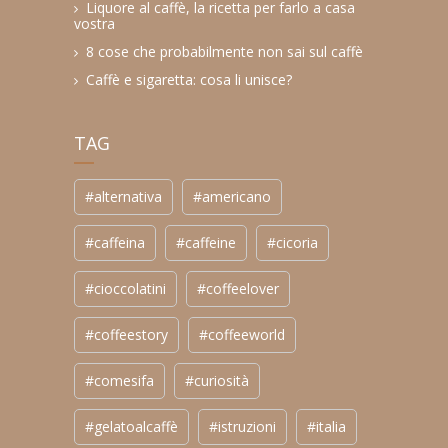
Liquore al caffè, la ricetta per farlo a casa
vostra
8 cose che probabilmente non sai sul caffè
Caffè e sigaretta: cosa li unisce?
TAG
#alternativa
#americano
#caffeina
#caffeine
#cicoria
#cioccolatini
#coffeelover
#coffeestory
#coffeeworld
#comesifa
#curiosità
#gelatoalcaffè
#istruzioni
#italia