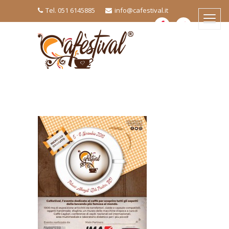
Tel. 051 6145885
info@cafestival.it