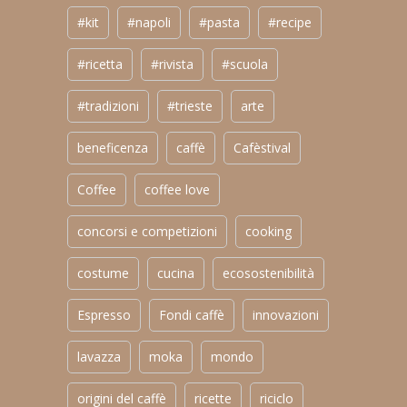
#kit
#napoli
#pasta
#recipe
#ricetta
#rivista
#scuola
#tradizioni
#trieste
arte
beneficenza
caffè
Cafèstival
Coffee
coffee love
concorsi e competizioni
cooking
costume
cucina
ecosostenibilità
Espresso
Fondi caffè
innovazioni
lavazza
moka
mondo
origini del caffè
ricette
riciclo