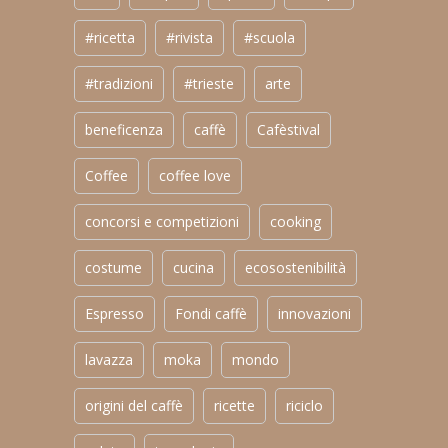
#ricetta
#rivista
#scuola
#tradizioni
#trieste
arte
beneficenza
caffè
Cafèstival
Coffee
coffee love
concorsi e competizioni
cooking
costume
cucina
ecosostenibilità
Espresso
Fondi caffè
innovazioni
lavazza
moka
mondo
origini del caffè
ricette
riciclo