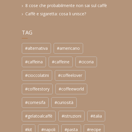
8 cose che probabilmente non sai sul caffè
Caffè e sigaretta: cosa li unisce?
TAG
#alternativa
#americano
#caffeina
#caffeine
#cicoria
#cioccolatini
#coffeelover
#coffeestory
#coffeeworld
#comesifa
#curiosità
#gelatoalcaffè
#istruzioni
#italia
#kit
#napoli
#pasta
#recipe