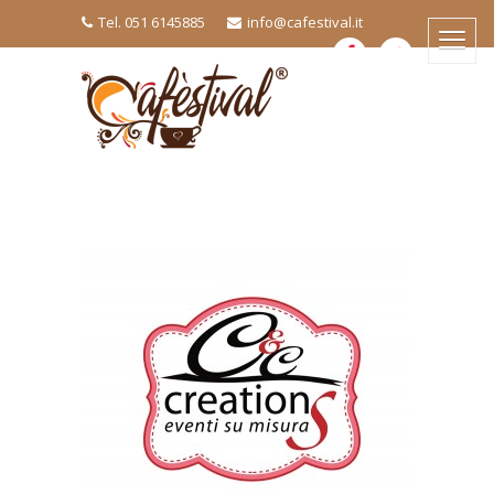
Tel. 051 6145885
info@cafestival.it