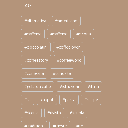
TAG
#alternativa
#americano
#caffeina
#caffeine
#cicoria
#cioccolatini
#coffeelover
#coffeestory
#coffeeworld
#comesifa
#curiosità
#gelatoalcaffè
#istruzioni
#italia
#kit
#napoli
#pasta
#recipe
#ricetta
#rivista
#scuola
#tradizioni
#trieste
arte