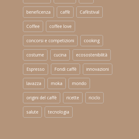
beneficenza
caffè
Cafèstival
Coffee
coffee love
concorsi e competizioni
cooking
costume
cucina
ecosostenibilità
Espresso
Fondi caffè
innovazioni
lavazza
moka
mondo
origini del caffè
ricette
riciclo
salute
tecnologia