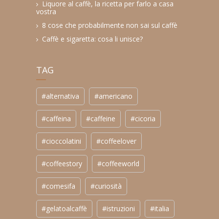
Liquore al caffè, la ricetta per farlo a casa
vostra
8 cose che probabilmente non sai sul caffè
Caffè e sigaretta: cosa li unisce?
TAG
#alternativa
#americano
#caffeina
#caffeine
#cicoria
#cioccolatini
#coffeelover
#coffeestory
#coffeeworld
#comesifa
#curiosità
#gelatoalcaffè
#istruzioni
#italia