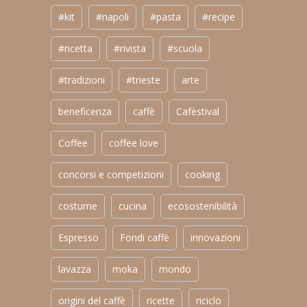
#kit
#napoli
#pasta
#recipe
#ricetta
#rivista
#scuola
#tradizioni
#trieste
arte
beneficenza
caffè
Cafèstival
Coffee
coffee love
concorsi e competizioni
cooking
costume
cucina
ecosostenibilità
Espresso
Fondi caffè
innovazioni
lavazza
moka
mondo
origini del caffè
ricette
riciclo