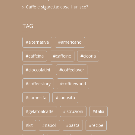
Caffè e sigaretta: cosa li unisce?
TAG
#alternativa
#americano
#caffeina
#caffeine
#cicoria
#cioccolatini
#coffeelover
#coffeestory
#coffeeworld
#comesifa
#curiosità
#gelatoalcaffè
#istruzioni
#italia
#kit
#napoli
#pasta
#recipe