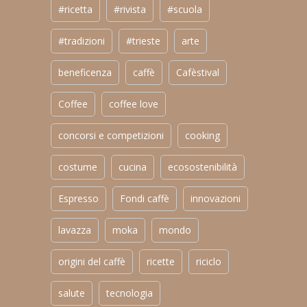
#ricetta
#rivista
#scuola
#tradizioni
#trieste
arte
beneficenza
caffè
Cafèstival
Coffee
coffee love
concorsi e competizioni
cooking
costume
cucina
ecosostenibilità
Espresso
Fondi caffè
innovazioni
lavazza
moka
mondo
origini del caffè
ricette
riciclo
salute
tecnologia