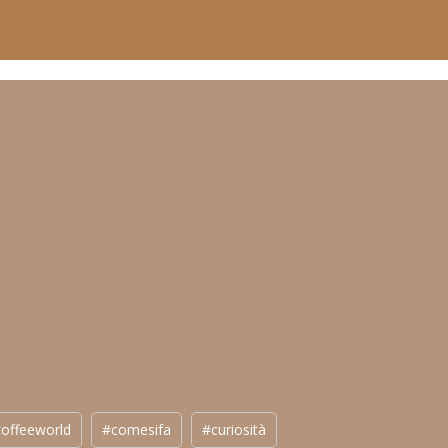
offeeworld
#comesifa
#curiosità