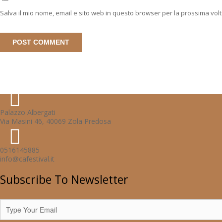
Salva il mio nome, email e sito web in questo browser per la prossima vo
Palazzo Albergati
Via Masini 46, 40069 Zola Predosa
0516145885
info@cafestival.it
Subscribe To Newsletter