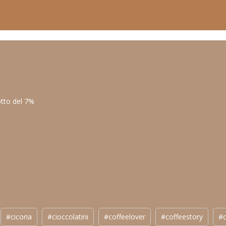
otto del 7%
#cicoria
#cioccolatini
#coffeelover
#coffeestory
#c