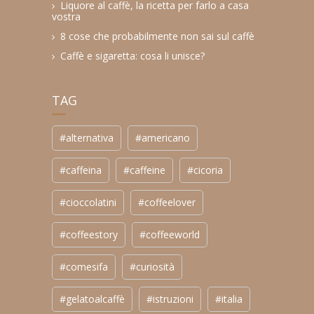
Liquore al caffè, la ricetta per farlo a casa
vostra
8 cose che probabilmente non sai sul caffè
Caffè e sigaretta: cosa li unisce?
TAG
#alternativa
#americano
#caffeina
#caffeine
#cicoria
#cioccolatini
#coffeelover
#coffeestory
#coffeeworld
#comesifa
#curiosità
#gelatoalcaffè
#istruzioni
#italia