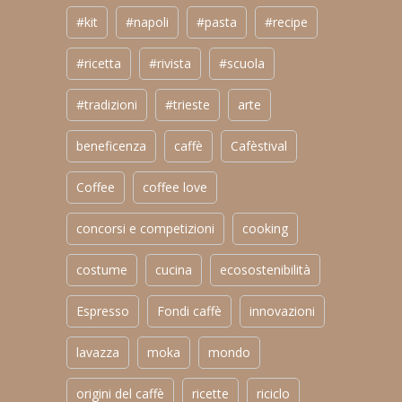
#kit
#napoli
#pasta
#recipe
#ricetta
#rivista
#scuola
#tradizioni
#trieste
arte
beneficenza
caffè
Cafèstival
Coffee
coffee love
concorsi e competizioni
cooking
costume
cucina
ecosostenibilità
Espresso
Fondi caffè
innovazioni
lavazza
moka
mondo
origini del caffè
ricette
riciclo