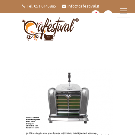
Tel. 051 6145885
info@cafestival.it