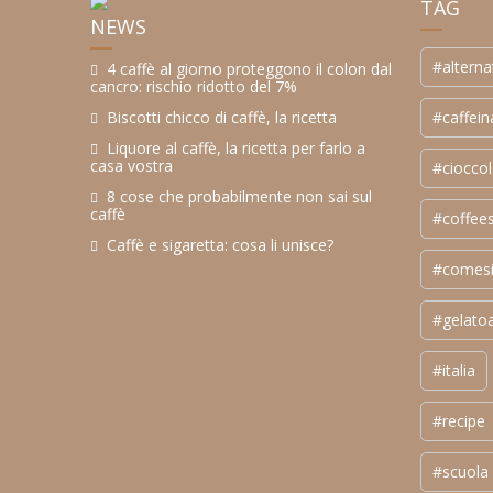
TAG
NEWS
#alterna
4 caffè al giorno proteggono il colon dal
cancro: rischio ridotto del 7%
#caffein
Biscotti chicco di caffè, la ricetta
Liquore al caffè, la ricetta per farlo a
casa vostra
#cioccol
8 cose che probabilmente non sai sul
caffè
#coffee
Caffè e sigaretta: cosa li unisce?
#comesi
#gelatoa
#italia
#recipe
#scuola