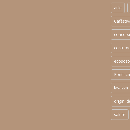
arte
Cafèstiv
concorsi
costum
ecososte
Fondi ca
lavazza
origini d
salute