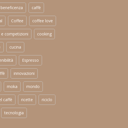
beneficenza
caffè
al
Coffee
coffee love
 e competizioni
cooking
e
cucina
nibilità
Espresso
ffè
innovazioni
moka
mondo
el caffè
ricette
riciclo
tecnologia