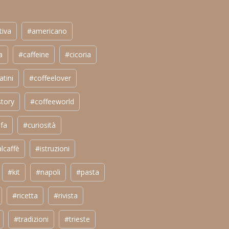
tiva
#americano
a
#caffeine
#cicoria
atini
#coffeelover
story
#coffeeworld
fa
#curiosità
lcaffè
#istruzioni
#kit
#napoli
#pasta
#ricetta
#rivista
#tradizioni
#trieste