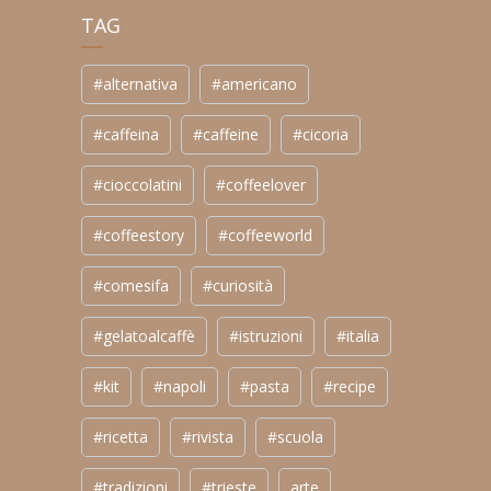
TAG
#alternativa
#americano
#caffeina
#caffeine
#cicoria
#cioccolatini
#coffeelover
#coffeestory
#coffeeworld
#comesifa
#curiosità
#gelatoalcaffè
#istruzioni
#italia
#kit
#napoli
#pasta
#recipe
#ricetta
#rivista
#scuola
#tradizioni
#trieste
arte