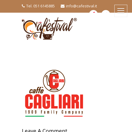
Tel. 051 6145885
info@cafestival.it
Leave A Comment