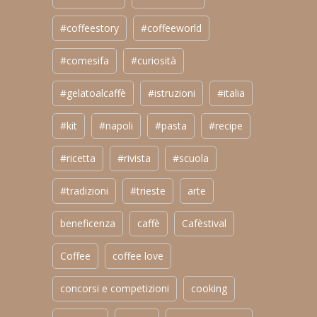
#coffeestory
#coffeeworld
#comesifa
#curiosità
#gelatoalcaffè
#istruzioni
#italia
#kit
#napoli
#pasta
#recipe
#ricetta
#rivista
#scuola
#tradizioni
#trieste
arte
beneficenza
caffè
Cafèstival
Coffee
coffee love
concorsi e competizioni
cooking