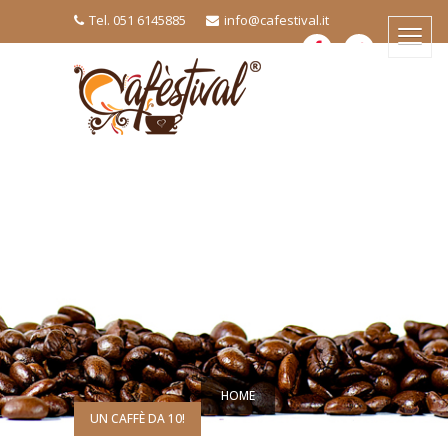
Tel. 051 6145885
info@cafestival.it
HOME
UN CAFFÈ DA 10!