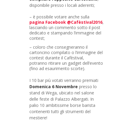
disponibile presso i locali aderenti;
– è possibile votare anche sulla
pagina Facebook @Cafèstival2016
,
lasciando un commento sotto il post
dedicato e stampando l’immagine del
contest;
– coloro che consegneranno il
cartoncino compilato o l’immagine del
contest durante il Cafèstival,
potranno ritirare un gadget dell’evento
(fino ad esaurimento scorte).
I 10 bar più votati verranno premiati
Domenica 6 Novembre
presso lo
stand di Wega, ubicato nel salone
delle feste di Palazzo Albergati. In
palio 10 ambitissime borse barista
contenenti tutti gli strumenti del
mestiere!